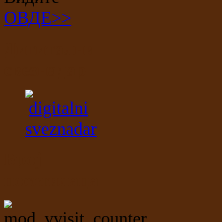
ОВДЕ>>
Дигитални
свезнадар
Број
посетилаца