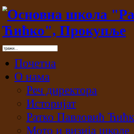
Почетна
О нама
Реч директора
Историјат
Ратко Павловић Ћић
Мото и визија школе