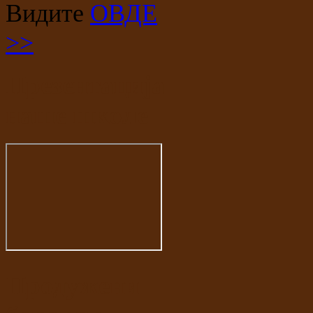
Видите
ОВДЕ
>>
Презентација
наше школе
Продужени