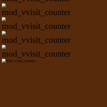
еПријава у
1. разред