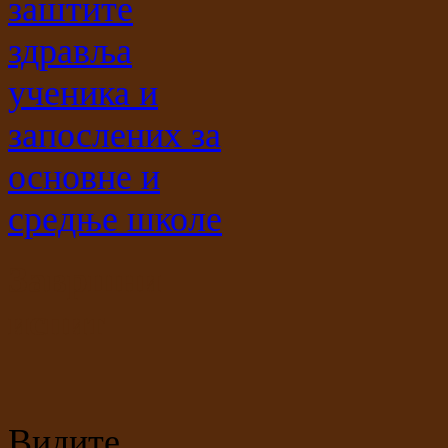
заштите
здравља
ученика и
запослених за
основне и
средње школе
Завршни
испит
Видите