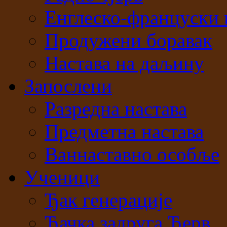
Енглеско-француски 
Продужени боравак
Настава на даљину
Запослени
Разредна настава
Предметна настава
Ваннаставно особље
Ученици
Ђак генерације
Ђачка задруга Ђерв