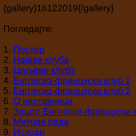
{gallery}16122019{/gallery}
Погледајте:
1.
Постер
2.
Најава клуба
3.
Циљеви клуба
4.
Енглеско-француски клуб 1
5.
Енглеско-француски клуб 2
6.
О наставници
7.
Зашто Енглеско-француски 
8.
Методе рада
9.
Исходи