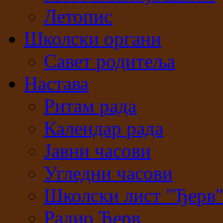
Летопис
Школски органи
Савет родитеља
Настава
Ритам рада
Календар рада
Јавни часови
Угледни часови
Школски лист "Ђерв
Радио Ђерв