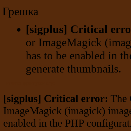
Грешка
[sigplus] Critical erro
or ImageMagick (imagi
has to be enabled in t
generate thumbnails.
Енглеско-француски клуб
[sigplus] Critical error:
The 
ImageMagick (imagick) image 
enabled in the PHP configurat