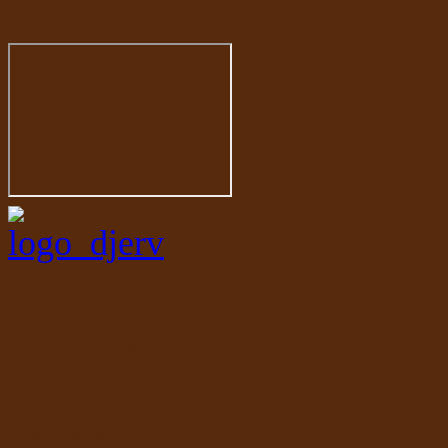
боравак
Ми на
Фејсбуку
Школски канал