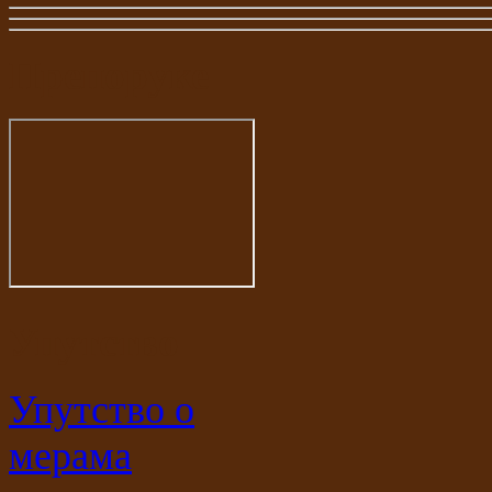
Препоруке
Упутство
Упутство о
мерама