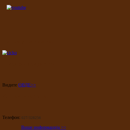
По њему носимо име
Школски документи
Видите
ОВДЕ>>
Контактирајте нас
Телефон:
027/328256
Више информација >>