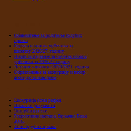
Последње вести
Обавештење за родитеље будућих
првака
Одлука и списак уџбеника за
школску 2026/27. годину
Позив за издаваче за почетак избора
уџбеника за 2026-27 годину
Летопис - школска 2020/2021. година
Образложење за екскурзију и избор
агенције за извођење
Популарно
Екскурзија осми разред
Школски документи
Читајући фреске
Рекреативна настава, Врњачка Бања
2016.
Упис будућих првака