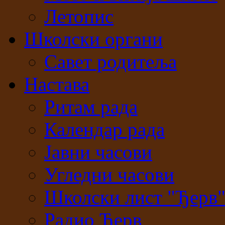
Летопис
Школски органи
Савет родитеља
Настава
Ритам рада
Календар рада
Јавни часови
Угледни часови
Школски лист "Ђерв
Радио Ђерв