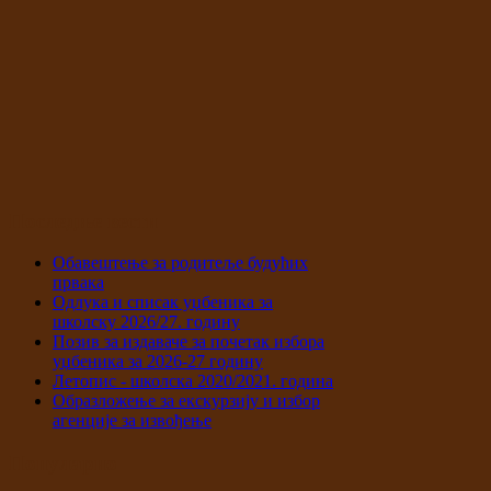
Последње вести
Обавештење за родитеље будућих
првака
Одлука и списак уџбеника за
школску 2026/27. годину
Позив за издаваче за почетак избора
уџбеника за 2026-27 годину
Летопис - школска 2020/2021. година
Образложење за екскурзију и избор
агенције за извођење
Популарно