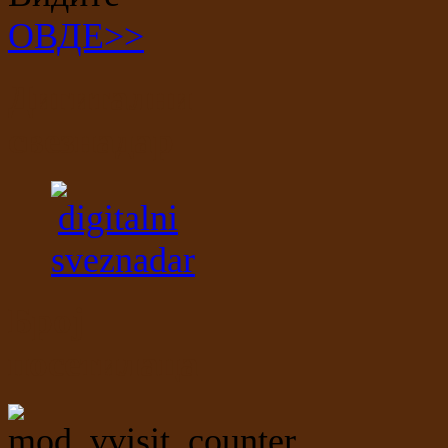
ОВДЕ>>
Дигитални
свезнадар
Број
посетилаца