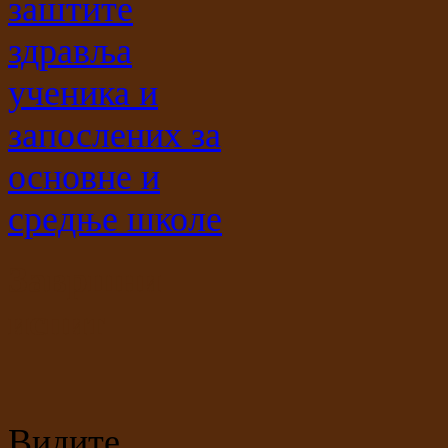
заштите
здравља
ученика и
запослених за
основне и
средње школе
Завршни
испит
Видите