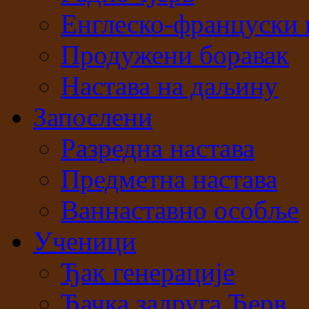
Енглеско-француски 
Продужени боравак
Настава на даљину
Запослени
Разредна настава
Предметна настава
Ваннаставно особље
Ученици
Ђак генерације
Ђачка задруга Ђерв