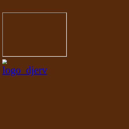
боравак
Ми на
Фејсбуку
Школски канал