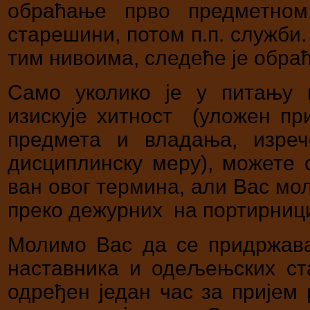
обраћање прво предметном
старешини, потом п.п. служби
тим нивоима, следеће је обра
Само уколико је у питању н
изискује хитност (уложен п
предмета и владања, изреч
дисциплинску меру), можете 
ван овог термина, али Вас мо
преко дежурних на портирниц
Молимо Вас да се придржава
наставника и одељењских ст
одређен један час за пријем