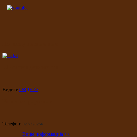
По њему носимо име
Школски документи
Видите
ОВДЕ>>
Контактирајте нас
Телефон:
027/328256
Више информација >>