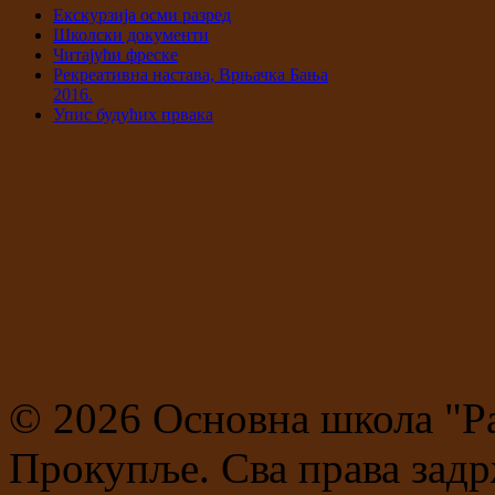
Екскурзија осми разред
Школски документи
Читајући фреске
Рекреативна настава, Врњачка Бања
2016.
Упис будућих првака
Како до нас
© 2026 Основна школа "Р
Прокупље. Сва права задр