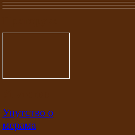
Препоруке
Упутство
Упутство о
мерама