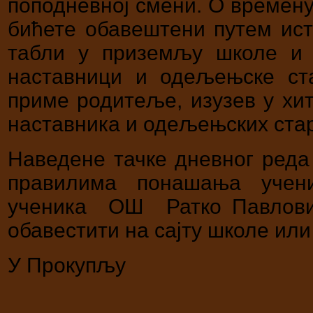
поподневној смени. О времену
бићете обавештени путем ист
табли у приземљу школе и 
наставници и одељењске с
приме родитеље, изузев у хи
наставника и одељењских ста
Наведене тачке дневног реда
правилима понашања учен
ученика ОШ Ратко Павлови
обавестити на сајту школе или
У Прокупљу