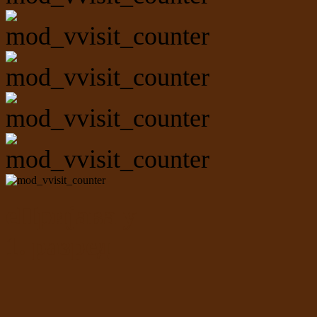
еПријава у
1. разред