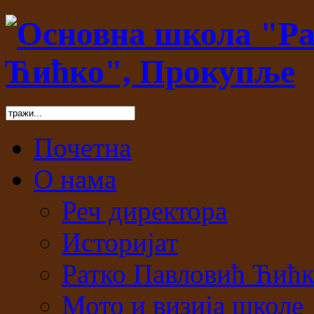
Почетна
О нама
Реч директора
Историјат
Ратко Павловић Ћић
Мото и визија школе