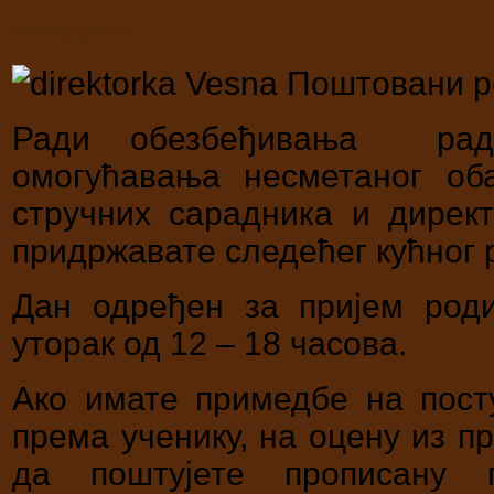
Савет родитеља
Поштовани р
Ради обезбеђивања рад
омогућавања несметаног о
стручних сарадника и дирек
придржавате следећег кућног 
Дан одређен за пријем род
уторак од 12 – 18 часова.
Ако имате примедбе на пост
према ученику, на оцену из 
да поштујете прописану п