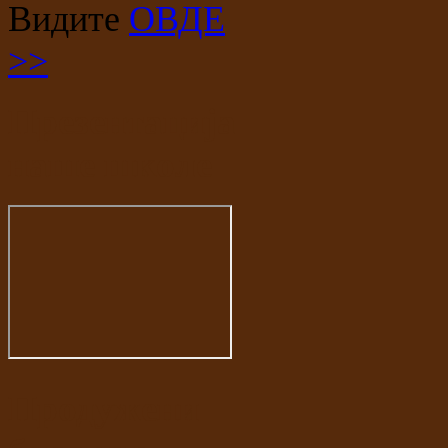
Видите
ОВДЕ
>>
Презентација
наше школе
Продужени