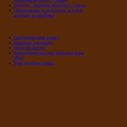
уџбеника за 2026-27 годину
Летопис - школска 2020/2021. година
Образложење за екскурзију и избор
агенције за извођење
Популарно
Екскурзија осми разред
Школски документи
Читајући фреске
Рекреативна настава, Врњачка Бања
2016.
Упис будућих првака
Како до нас