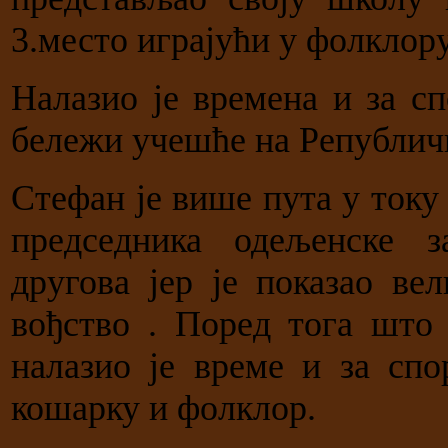
3.место играјући у фолклору
Налазио је времена и за сп
бележи учешће на Републич
Стефан је више пута у току
председника одељенске з
другова јер је показао ве
вођство . Поред тога што 
налазио је време и за спо
кошарку и фолклор.