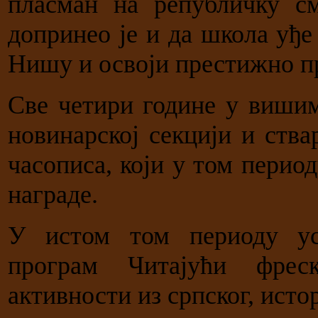
пласман на републичку с
допринео је и да школа уђе
Нишу и освоји престижно п
Све четири године у виши
новинарској секцији и ств
часописа, који у том перио
награде.
У истом том периоду ус
програм Читајући фрес
активности из српског, истор