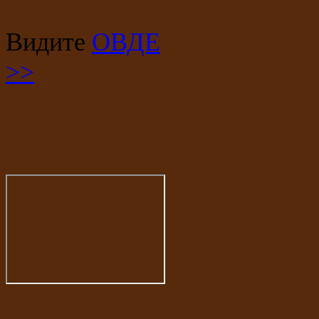
Видите
ОВДЕ
>>
Презентација
наше школе