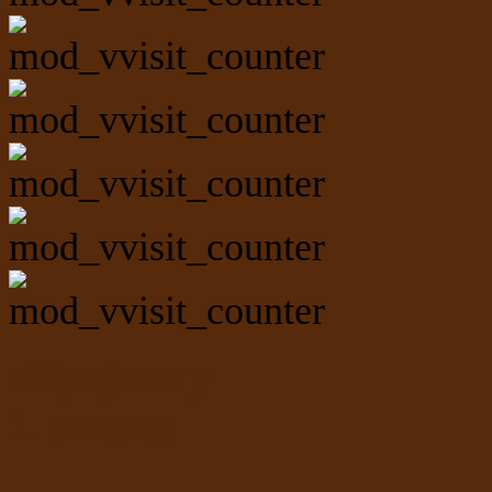
еПријава у
1. разред