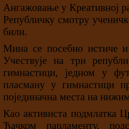
Ангажовање у Креативној р
Републичку смотру ученичк
били.
Мина се посебно истиче и
Учествује на три републ
гимнастици, једном у фу
пласману у гимнастици п
појединачна места на нижи
Као активиста подмлатка Ц
Ђачком парламенту, под