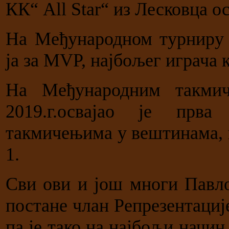
КК“ All Star“ из Лесковца о
На Међународном турниру
ја за MVP, најбољег играча 
На Међународним такми
2019.г.освајао је прв
такмичењима у вештинама, 
1.
Сви ови и још многи Павло
постане члан Репрезентациј
па је тако на најбољи начин