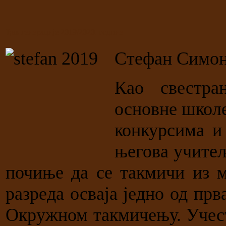
Ђак генерације 2019/2020. године
Стефан Симо
Као свестра
основне школе
конкурсима и 
његова учитељ
почиње да се такмичи из м
разреда осваја једно од пр
Окружном такмичењу. Учест