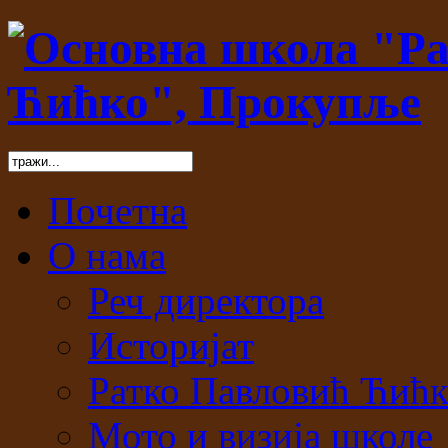
Почетна
О нама
Реч директора
Историјат
Ратко Павловић Ћић
Мото и визија школе