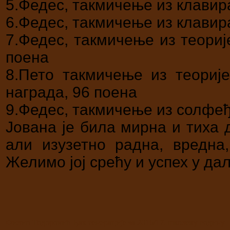
5.Федес, такмичење из клавира
6.Федес, такмичење из клавира
7.Федес, такмичење из теориј
поена
8.Пето такмичење из теорије
награда, 96 поена
9.Федес, такмичење из солфеђ
Јована је била мирна и тиха
али изузетно радна, вредна
Желимо јој срећу и успех у д
Филип Тодоровић Ђак генерације за 2016/17. школску годину