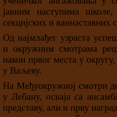
ученичког ангажовања у 
јавним наступима школе,
секцијских и ваннаставних с
Од најмлађег узраста успе
и окружним смотрама реци
након првог места у округу
у Ваљеву.
На Међуокружној смотри де
у Лебану, осваја са ансам
представу, али и прву награ