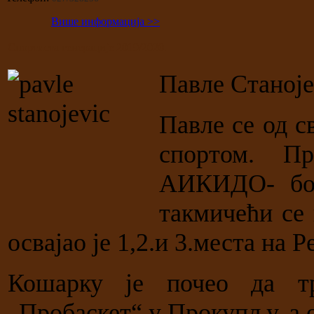
Више информација >>
Спортиста генерације 2019/2020.
Павле Станој
Павле се од с
спортом. П
АИКИДО- бор
такмичећи се 
освајао је 1,2.и 3.места на 
Кошарку је почео да т
„Пробаскет“ у Прокупљу, а 