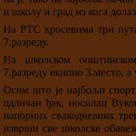
и школу и град из кога долаз
На РТС кросевима три пута 
7.разреду.
На школском општинско
7.разреду екипно 3.место, а 
Осим што је најбољи спорти
одличан ђак, носилац Вуко
напорних свакодневних тре
изврши све школске обавез