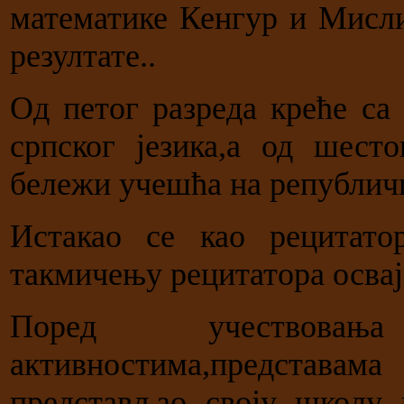
математике Кенгур и Мисли
резултате..
Од петог разреда креће са
српског језика,а од шест
бележи учешћа на републи
Истакао се као рецитат
такмичењу рецитатора освај
Поред учествова
активностима,представ
представљао своју школу 