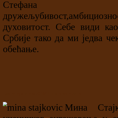
Стефана
дружељубивост,амбициоз
духовитост. Себе види ка
Србије тако да ми једва ч
обећање.
Ђак генерације за 2018/19. школску годину
Мина Стај