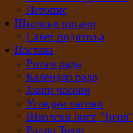
Летопис
Школски органи
Савет родитеља
Настава
Ритам рада
Календар рада
Јавни часови
Угледни часови
Школски лист "Ђерв
Радио Ђерв