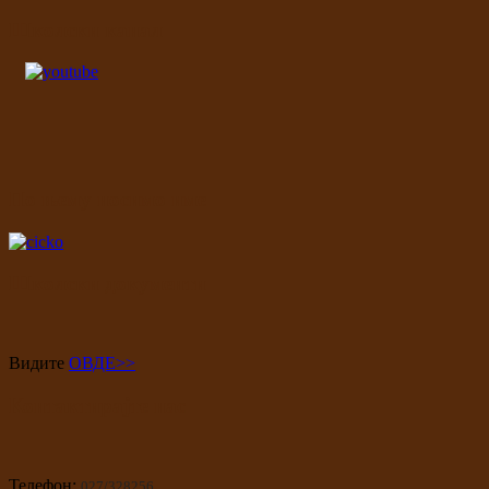
Школски канал
По њему носимо име
Школски документи
Видите
ОВДЕ>>
Контактирајте нас
Телефон:
027/328256