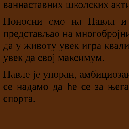
ваннаставних школских акт
Поносни смо на Павла и
представљао на многоброј
да у животу увек игра квали
увек да свој максимум.
Павле је упоран, амбициоза
се надамо да ће се за њег
спорта.