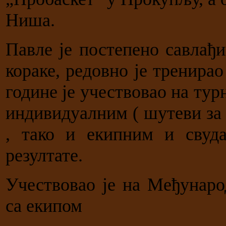
Ниша.
Павле је постепено савлађ
кораке, редовно је тренирао
године је учествовао на ту
индивидуалним ( шутеви за 
, тако и екипним и свуд
резултате.
Учествовао је на Међунаро
са екипом