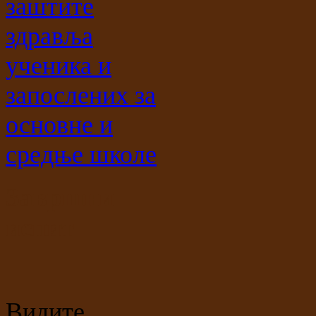
заштите
здравља
ученика и
запослених за
основне и
средње школе
Завршни
испит
Видите