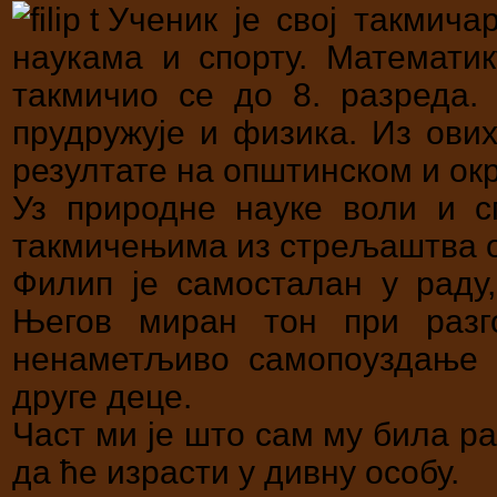
Ученик је свој такмича
наукама и спорту. Математи
такмичио се до 8. разреда.
прудружује и физика. Из ови
резултате на општинском и ок
Уз природне науке воли и с
такмичењима из стрељаштва ос
Филип је самосталан у раду,
Његов миран тон при разго
ненаметљиво самопоуздање с
друге деце.
Част ми је што сам му била р
да ће израсти у дивну особу.