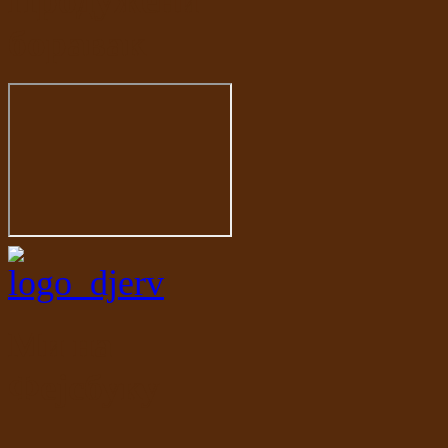
Продужени
боравак
Ми на
Фејсбуку