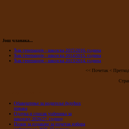
Још чланака...
Ђак генерације - школска 2015/2016. година
Ђак генерације - школска 2014/2015. година
Ђак генерације - школска 2013/2014. година
<<
Почетак
<
Претхо
Стран
Последње вести
Обавештење за родитеље будућих
првака
Одлука и списак уџбеника за
школску 2026/27. годину
Позив за издаваче за почетак избора