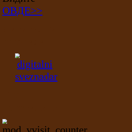
ОВДЕ>>
Дигитални
свезнадар
Број
посетилаца