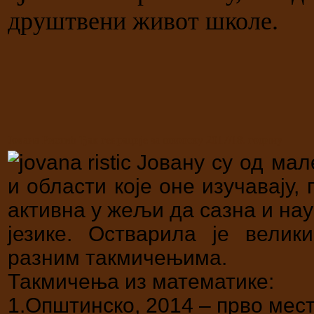
друштвени живот школе.
Јована Ристић Ђак генрације за школску 2017/18. годину
Јовану су од мал
и области које оне изучавају,
активна у жељи да сазна и нау
језике. Остварила је велик
разним такмичењима.
Такмичења из математике:
1.Општинско, 2014 – прво мес