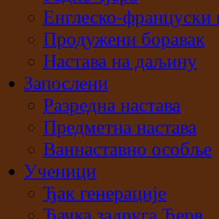
Енглеско-француски 
Продужени боравак
Настава на даљину
Запослени
Разредна настава
Предметна настава
Ваннаставно особље
Ученици
Ђак генерације
Ђачка задруга Ђерв