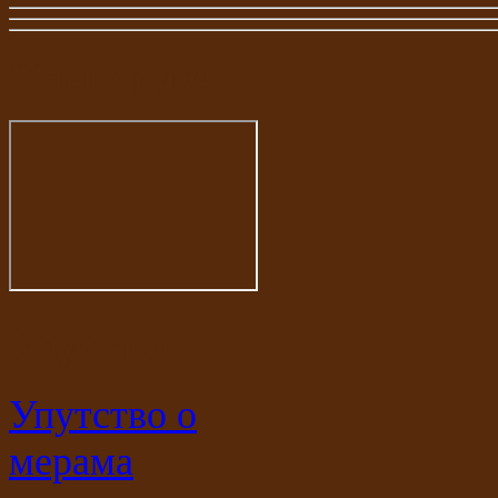
Препоруке
Упутство
Упутство о
мерама