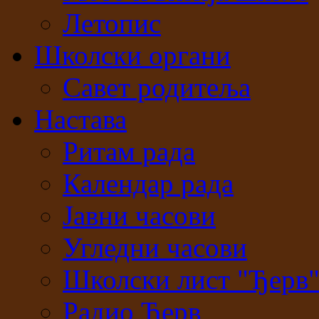
Летопис
Школски органи
Савет родитеља
Настава
Ритам рада
Календар рада
Јавни часови
Угледни часови
Школски лист "Ђерв
Радио Ђерв