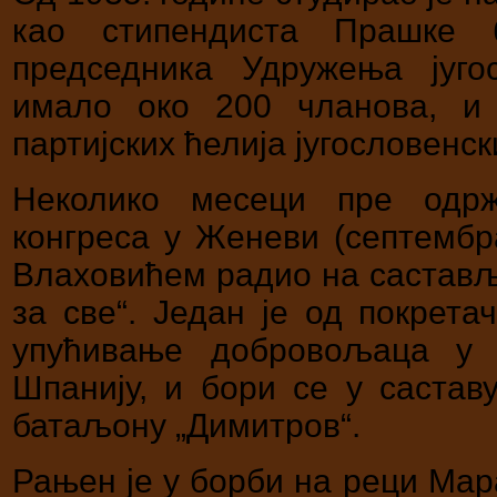
као стипендиста Прашке 
председника Удружења југос
имало око 200 чланова, и 
партијских ћелија југословенск
Неколико месеци пре одрж
конгреса у Женеви (септембр
Влаховићем радио на састављ
за све“. Један је од покрета
упућивање добровољаца у 
Шпанију, и бори се у састав
батаљону „Димитров“.
Рањен је у борби на реци Мар