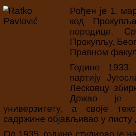
Рођен је 1. ма
код Прокупљ
породице. С
Прокупљу, Беог
Правном факулт
Године 1933.
партију Југос
Лесковцу збир
Држао је 
универзитету, а своје тек
садржине објављивао у листу „
Од 1935. године студирао је н