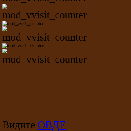
еПријава у
1. разред
Видите
ОВДЕ