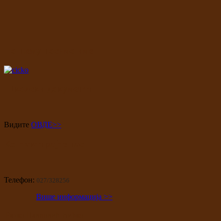
По њему носимо име
Школски документи
Видите
ОВДЕ>>
Контактирајте нас
Телефон:
027/328256
Више информација >>
Ратко Павловић Ћићко