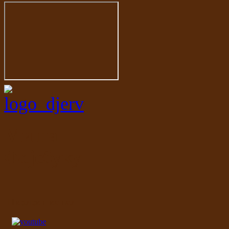
Ми на
Фејсбуку
Школски канал