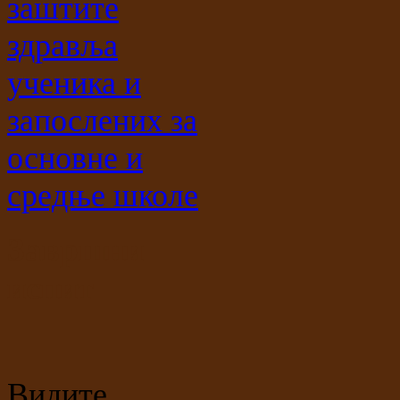
заштите
здравља
ученика и
запослених за
основне и
средње школе
Завршни
испит
Видите