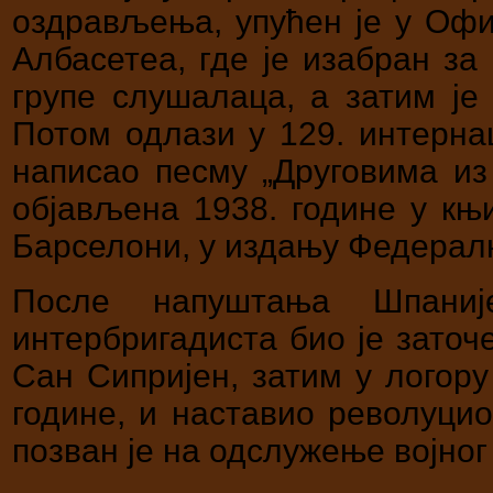
оздрављења, упућен је у Офи
Албасетеа, где је изабран за
групе слушалаца, а затим је
Потом одлази у 129. интерна
написао песму „Друговима из 
објављена 1938. године у књи
Барселони, у издању Федералн
После напуштања Шпаније
интербригадиста био је заточе
Сан Сипријен, затим у логору
године, и наставио револуцио
позван је на одслужење војног