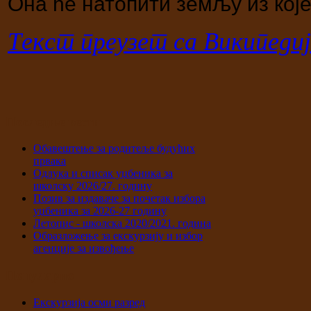
Она ће натопити земљу из које
Текст преузет са Википедиј
Последње вести
Обавештење за родитеље будућих
првака
Одлука и списак уџбеника за
школску 2026/27. годину
Позив за издаваче за почетак избора
уџбеника за 2026-27 годину
Летопис - школска 2020/2021. година
Образложење за екскурзију и избор
агенције за извођење
Популарно
Екскурзија осми разред