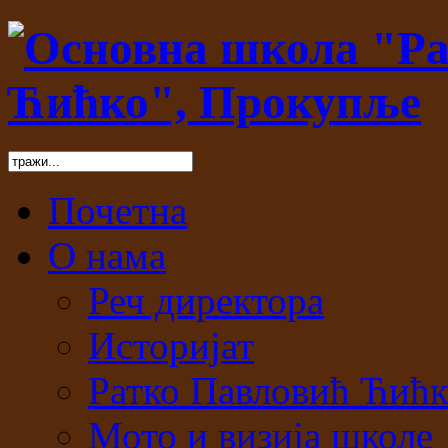
Почетна
О нама
Реч директора
Историјат
Ратко Павловић Ћић
Мото и визија школе