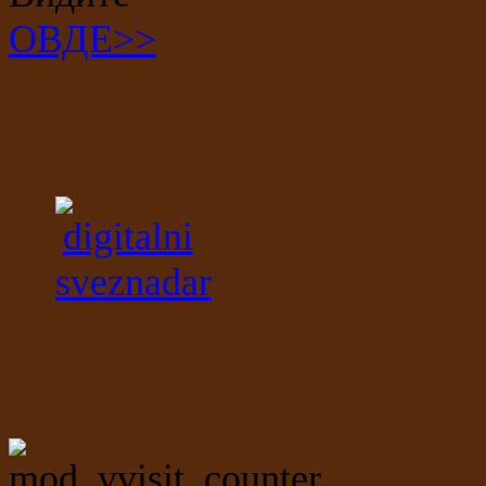
ОВДЕ>>
Дигитални
свезнадар
Број
посетилаца