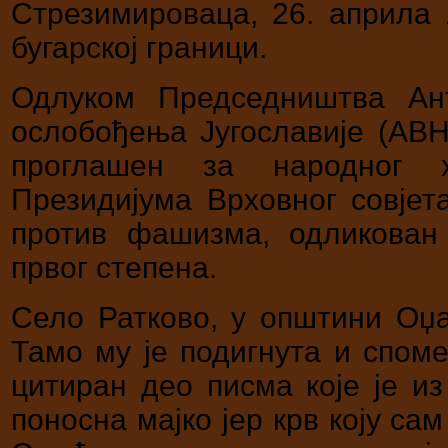
Стрезимироваца, 26. априла 1
бугарској граници.
Одлуком Председништва Ан
ослобођења Југославије (АВНО
проглашен за народног х
Президијума Врховног совјет
против фашизма, одликован
првог степена.
Село Ратково, у општини Оџа
Тамо му је подигнута и споме
цитиран део писма које је и
поносна мајко јер крв коју са