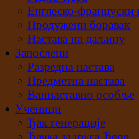
Енглеско-француски 
Продужени боравак
Настава на даљину
Запослени
Разредна настава
Предметна настава
Ваннаставно особље
Ученици
Ђак генерације
Ђачка задруга Ђерв