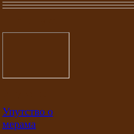
Препоруке
Упутство
Упутство о
мерама