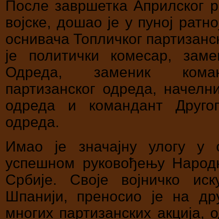
После завршетка Априлског р
војске, дошао је у пуној ратн
оснивача Топличког партизанск
је политички комесар, зам
Одреда, заменик команд
партизанског одреда, начелн
одреда и командант Другог
одреда.
Имао је значајну улогу у 
успешном руковођењу Народн
Србије. Своје војничко ис
Шпанији, преносио је на др
многих партизанских акција, 