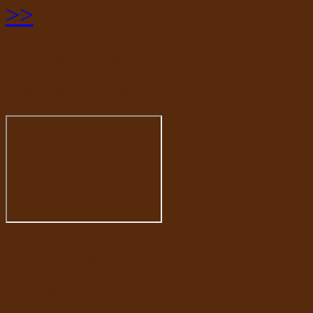
>>
Презентација
наше школе
Продужени
боравак