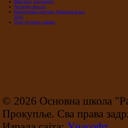
Школски документи
Читајући фреске
Рекреативна настава, Врњачка Бања
2016.
Упис будућих првака
Како до нас
© 2026 Основна школа "Р
Прокупље. Сва права задр
Израда сајта:
Учасофт.