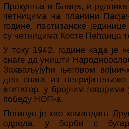
Прокупља и Блаца, и рудника
четницима на планини Пасјач
године, партизанске јединиц
су четницима Косте Пећанца т
У току 1942. године када је 
снаге да уништи Народноослоб
Захваљујући његовом војничк
део снага из непријатељско
агитатор, у бројним говорима 
победу НОП-а.
Погинуо је као командант Дру
одреда, у борби с бугар