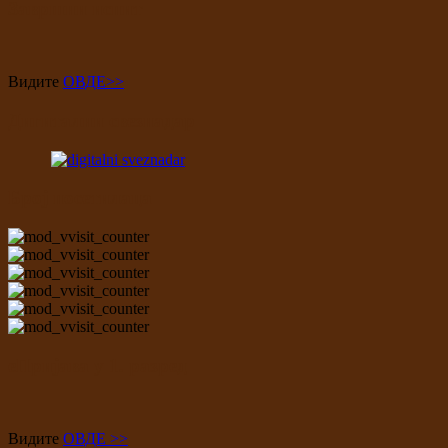
Завршни испит
Видите
ОВДЕ>>
Дигитални свезнадар
Број посетилаца
еПријава у 1. разред
Видите
ОВДЕ >>