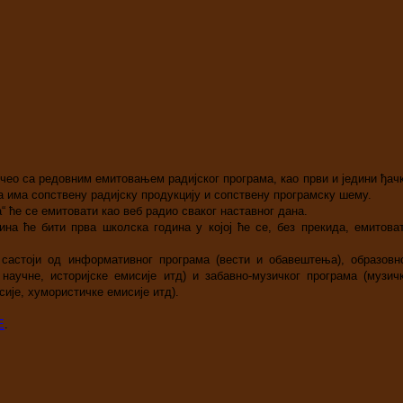
очео са редовним емитовањем радијског програма, као први и једини ђач
а има сопствену радијску продукцију и сопствену програмску шему.
 ће се емитовати као веб радио сваког наставног дана.
ина ће бити прва школска година у којој ће се, без прекида, емитова
састоји од информативног програма (вести и обавештења), образовн
 научне, историјске емисијe итд) и забавно-музичког програма (музич
сије, хумористичке емисије итд).
Е
.