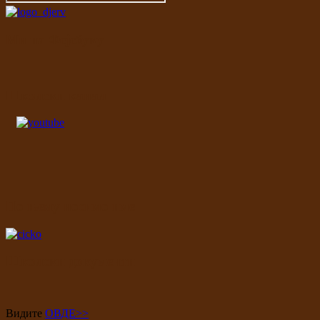
Ми на Фејсбуку
Школски канал
По њему носимо име
Школски документи
Видите
ОВДЕ>>