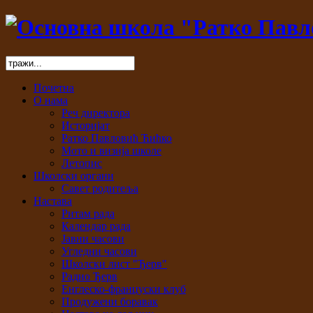
Почетна
О нама
Реч директора
Историјат
Ратко Павловић Ћићко
Мото и визија школе
Летопис
Школски органи
Савет родитеља
Настава
Ритам рада
Календар рада
Јавни часови
Угледни часови
Школски лист "Ђерв"
Радио Ђерв
Енглеско-француски клуб
Продужени боравак