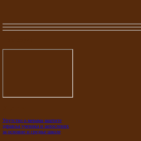
Препоруке
Упутство
Упутство о мерама заштите
здравља ученика и запослених
за основне и средње школе