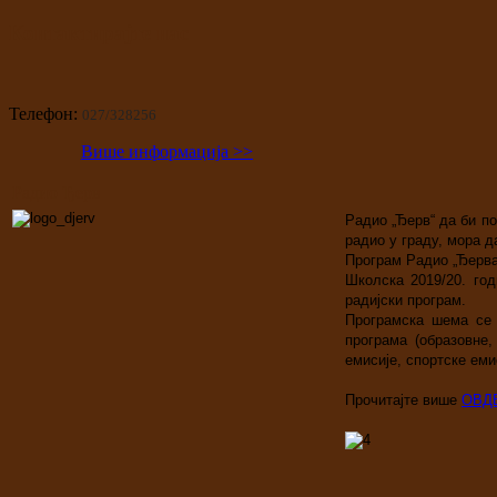
Контактирајте нас
Телефон:
027/328256
Више информација >>
Радио Ђерв
Радио „Ђерв“ да би п
радио у граду, мора д
Програм Радио „Ђерва“
Школска 2019/20. год
радијски програм.
Програмска шема се 
програма (образовне,
емисије, спортске еми
Прочитајте више
ОВД