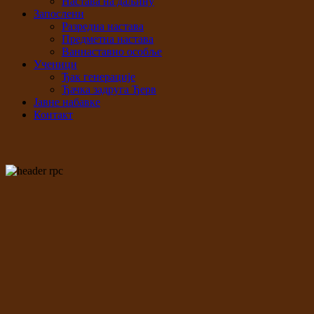
Настава на даљину
Запослени
Разредна настава
Предметна настава
Ваннаставно особље
Ученици
Ђак генерације
Ђачка задруга Ђерв
Јавне набавке
Контакт