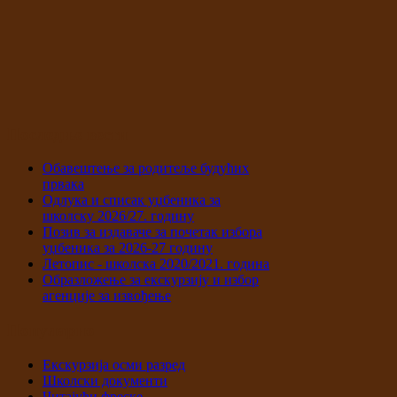
Последње вести
Обавештење за родитеље будућих
првака
Одлука и списак уџбеника за
школску 2026/27. годину
Позив за издаваче за почетак избора
уџбеника за 2026-27 годину
Летопис - школска 2020/2021. година
Образложење за екскурзију и избор
агенције за извођење
Популарно
Екскурзија осми разред
Школски документи
Читајући фреске